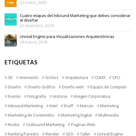
22 enero, 2020
Cuatro etapas del Inbound Marketing que debes considerar
al diseñar
22 diciembre, 2018
Unreal Engine para Visualizaciones Arquitectónicas
29 marzo, 2018
ETIQUETAS
3D
Animación
Archivz
Arquitectura
CDMX
CPU
Diseño
Diseño Gráfico
Diseño web
Equipo de Computo
Evento
Fotografía
Historia
Imagen Corporativa
Inbound Marketing
Intel
Kraff
Marcas
Marketing
Marketing de Contenidos
Marketing Digital
Multimedia
Nvidia
Outbound Marketing
Paginas Web
Ranking Paredro
Render
SEO
Taller
Unreal Engine